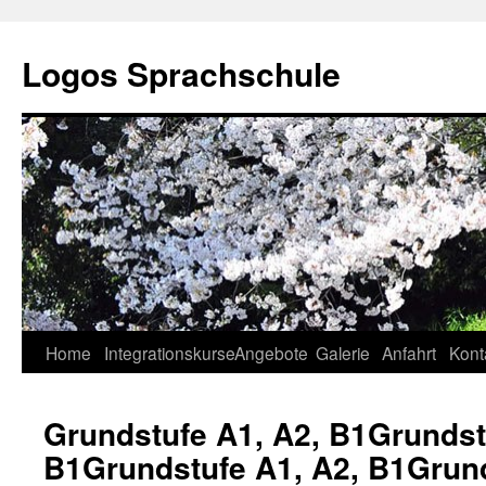
Zum
Inhalt
Logos Sprachschule
springen
Home
Integrationskurse
Angebote
Galerie
Anfahrt
Kont
Grundstufe A1, A2, B1
Grundst
B1
Grundstufe A1, A2, B1
Grund